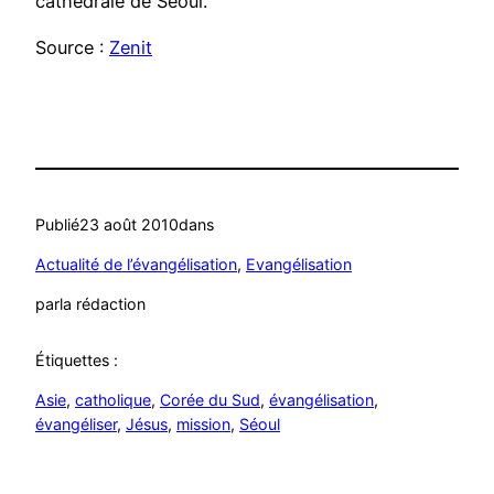
cathédrale de Séoul.
Source :
Zenit
Publié
23 août 2010
dans
Actualité de l’évangélisation
, 
Evangélisation
par
la rédaction
Étiquettes :
Asie
, 
catholique
, 
Corée du Sud
, 
évangélisation
, 
évangéliser
, 
Jésus
, 
mission
, 
Séoul