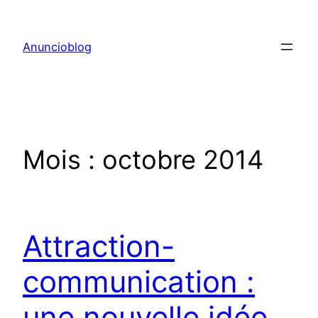
Aller
au
Anuncioblog
contenu
Mois :
octobre 2014
Attraction-
communication :
une nouvelle idée