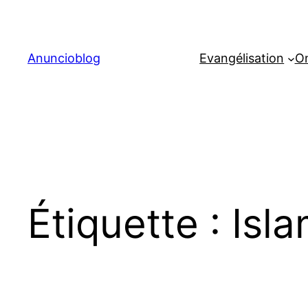
Aller
au
contenu
Anuncioblog
Evangélisation
On
Étiquette :
Isl