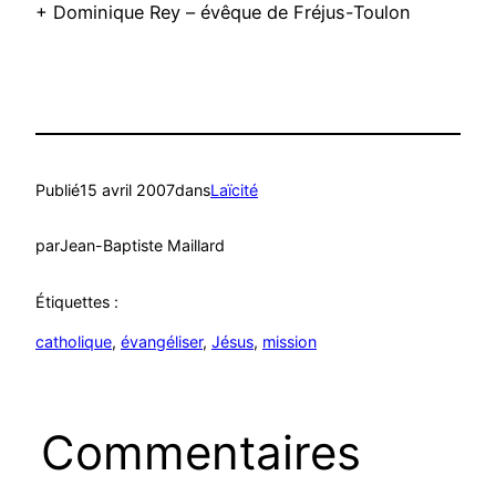
+ Dominique Rey – évêque de Fréjus-Toulon
Publié
15 avril 2007
dans
Laïcité
par
Jean-Baptiste Maillard
Étiquettes :
catholique
, 
évangéliser
, 
Jésus
, 
mission
Commentaires