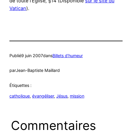
de toute l’Eglise, §14 (Disponible
sur le site du
Vatican
).
Publié
9 juin 2007
dans
Billets d’humeur
par
Jean-Baptiste Maillard
Étiquettes :
catholique
, 
évangéliser
, 
Jésus
, 
mission
Commentaires