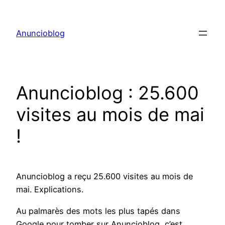
Aller
au
Anuncioblog
contenu
Anuncioblog : 25.600
visites au mois de mai
!
Anuncioblog a reçu 25.600 visites au mois de
mai. Explications.
Au palmarès des mots les plus tapés dans
Google pour tomber sur Anuncioblog, c’est