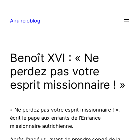
Aller
au
Anuncioblog
contenu
Benoît XVI : « Ne
perdez pas votre
esprit missionnaire ! »
« Ne perdez pas votre esprit missionnaire ! »,
écrit le pape aux enfants de l’Enfance
missionnaire autrichienne.
Après l’angélus, avant de prendre congé de la