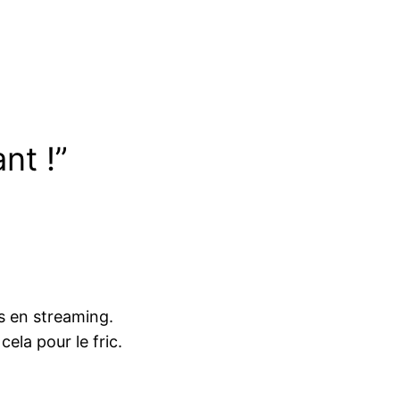
nt !”
s en streaming.
ela pour le fric.