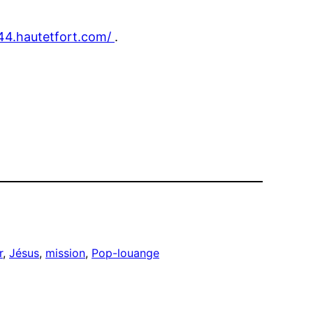
cd44.hautetfort.com/
.
r
, 
Jésus
, 
mission
, 
Pop-louange