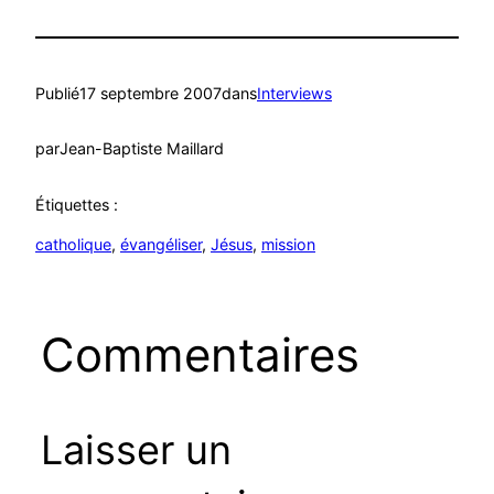
Publié
17 septembre 2007
dans
Interviews
par
Jean-Baptiste Maillard
Étiquettes :
catholique
, 
évangéliser
, 
Jésus
, 
mission
Commentaires
Laisser un