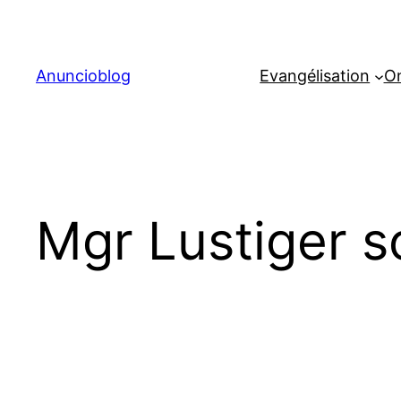
Aller
au
contenu
Anuncioblog
Evangélisation
On
Mgr Lustiger s