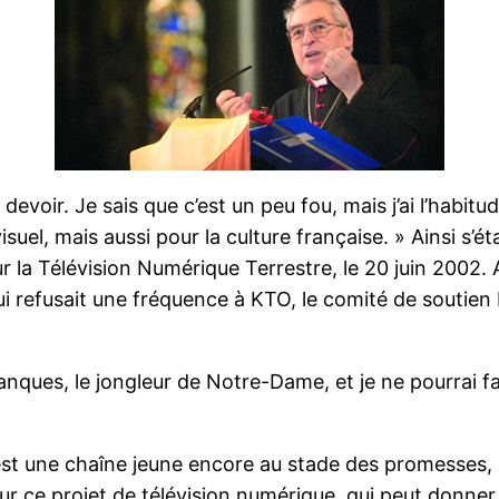
oir. Je sais que c’est un peu fou, mais j’ai l’habitude 
el, mais aussi pour la culture française. » Ainsi s’ét
ur la Télévision Numérique Terrestre, le 20 juin 2002
 qui refusait une fréquence à KTO, le comité de souti
imbanques, le jongleur de Notre-Dame, et je ne pourrai f
st une chaîne jeune encore au stade des promesses, m
ur ce projet de télévision numérique, qui peut donner à 