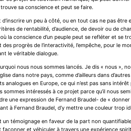
té trouve sa conscience et peut se faire.
oit d’inscrire un peu à côté, ou en tout cas ne pas être
itères de rentabilité, d’audience, de devoir ou de charg
la conscience d’un peuple peut se refléter et se trou
des progrès de l’interactivité, l’empêche, pour le mom
nt le véritable dialogue.
ourquoi nous nous sommes lancés. Je dis « nous », no
glise dans notre pays, comme d’ailleurs dans d’autre
ojets analogues en Europe, ce qui n’est pas sans intérêt
 sommes intéressés à ce projet parce qu’il nous semble
ndre une expression de Fernand Braudel- de « donner c
t à Fernand Braudel, d’y mettre une couleur trop ide
t un témoignage en faveur de la part non quantifiable d
açonner et véhiculer à travers une expérience spiritue