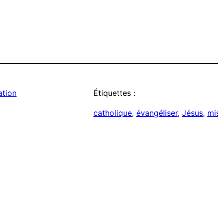
ation
Étiquettes :
catholique
, 
évangéliser
, 
Jésus
, 
mi