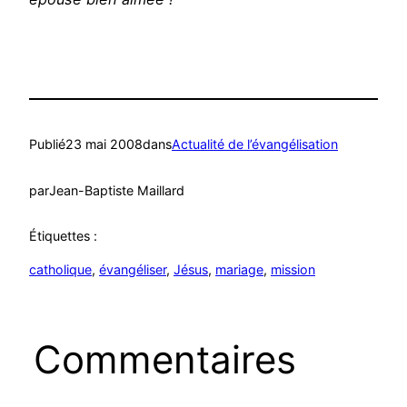
Publié
23 mai 2008
dans
Actualité de l’évangélisation
par
Jean-Baptiste Maillard
Étiquettes :
catholique
, 
évangéliser
, 
Jésus
, 
mariage
, 
mission
Commentaires