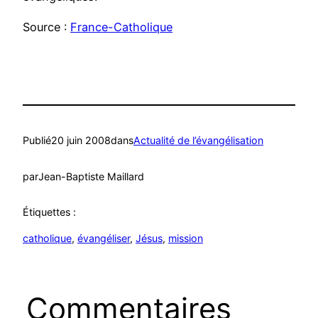
Source :
France-Catholique
Publié
20 juin 2008
dans
Actualité de l’évangélisation
par
Jean-Baptiste Maillard
Étiquettes :
catholique
, 
évangéliser
, 
Jésus
, 
mission
Commentaires