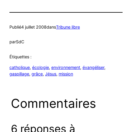
Publié
4 juillet 2008
dans
Tribune libre
par
SdC
Étiquettes :
catholique
, 
écologie
, 
environnement
, 
évangéliser
, 
gaspillage
, 
grâce
, 
Jésus
, 
mission
Commentaires
6 réponses à