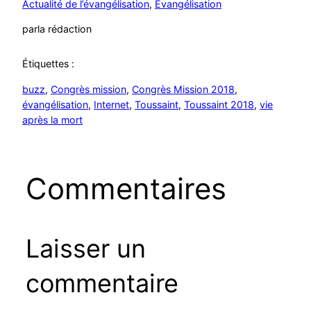
Actualité de l’évangélisation
, 
Evangélisation
par
la rédaction
Étiquettes :
buzz
, 
Congrès mission
, 
Congrès Mission 2018
, 
évangélisation
, 
Internet
, 
Toussaint
, 
Toussaint 2018
, 
vie
après la mort
Commentaires
Laisser un
commentaire