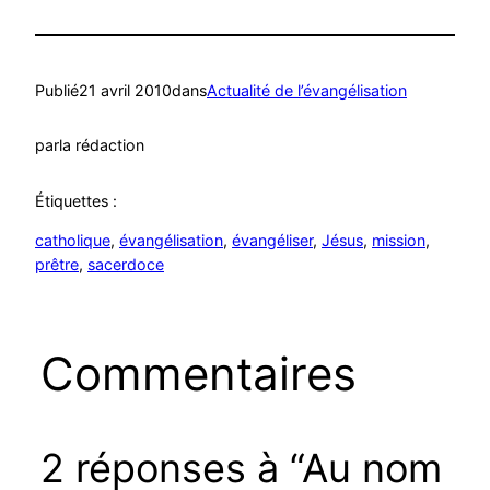
Publié
21 avril 2010
dans
Actualité de l’évangélisation
par
la rédaction
Étiquettes :
catholique
, 
évangélisation
, 
évangéliser
, 
Jésus
, 
mission
, 
prêtre
, 
sacerdoce
Commentaires
2 réponses à “Au nom