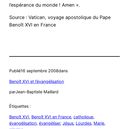
l’espérance du monde ! Amen ».
Source : Vatican, voyage apostolique du Pape
Benoît XVI en France
Publié
16 septembre 2008
dans
Benoît XVI et l’évangélisation
par
Jean-Baptiste Maillard
Étiquettes :
Benoît XVI
, 
Benoît XVI en France
, 
catholique
, 
évangélisation
, 
évangéliser
, 
Jésus
, 
Lourdes
, 
Marie
, 