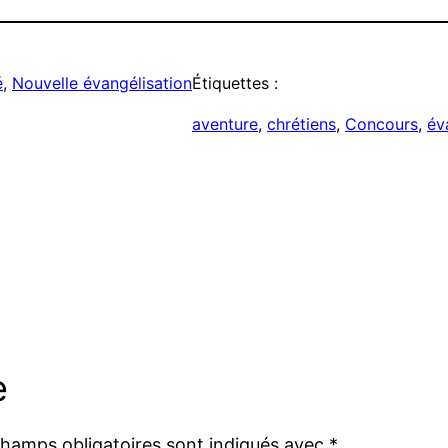
é
, 
Nouvelle évangélisation
Étiquettes :
aventure
, 
chrétiens
, 
Concours
, 
év
e
champs obligatoires sont indiqués avec
*