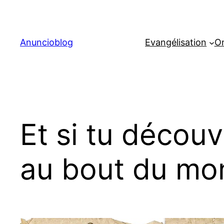
Aller
au
contenu
Anuncioblog
Evangélisation
On
Et si tu découv
au bout du mo