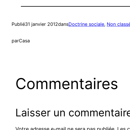
Publié
31 janvier 2012
dans
Doctrine sociale
, 
Non class
par
Casa
Commentaires
Laisser un commentair
Votre adresse e-mail ne sera pas publiée.
Les 