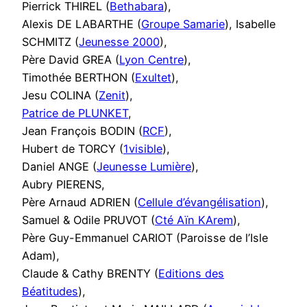
Pierrick THIREL (
Bethabara
),
Alexis DE LABARTHE (
Groupe Samarie
), Isabelle
SCHMITZ (
Jeunesse 2000
),
Père David GREA (
Lyon Centre
),
Timothée BERTHON (
Exultet
),
Jesu COLINA (
Zenit
),
Patrice de PLUNKET
,
Jean François BODIN (
RCF
),
Hubert de TORCY (
1visible
),
Daniel ANGE (
Jeunesse Lumière
),
Aubry PIERENS,
Père Arnaud ADRIEN (
Cellule d’évangélisation
),
Samuel & Odile PRUVOT (
Cté Aïn KArem
),
Père Guy-Emmanuel CARIOT (Paroisse de l’Isle
Adam),
Claude & Cathy BRENTY (
Editions des
Béatitudes
),