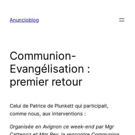
Aller
au
Anuncioblog
contenu
Communion-
Evangélisation :
premier retour
Celui de Patrice de Plunkett qui participait,
comme nous, aux interventions :
Organisée en Avignon ce week-end par Mgr
Cattenoz et Mgr Rey, la rencontre Communion