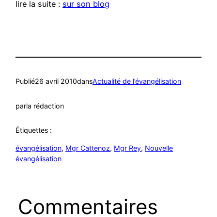
lire la suite :
sur son blog
Publié
26 avril 2010
dans
Actualité de l’évangélisation
par
la rédaction
Étiquettes :
évangélisation
, 
Mgr Cattenoz
, 
Mgr Rey
, 
Nouvelle
évangélisation
Commentaires