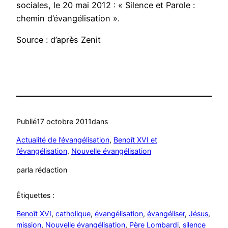
sociales, le 20 mai 2012 : « Silence et Parole :
chemin d’évangélisation ».
Source : d’après Zenit
Publié
17 octobre 2011
dans
Actualité de l’évangélisation
, 
Benoît XVI et
l’évangélisation
, 
Nouvelle évangélisation
par
la rédaction
Étiquettes :
Benoît XVI
, 
catholique
, 
évangélisation
, 
évangéliser
, 
Jésus
, 
mission
, 
Nouvelle évangélisation
, 
Père Lombardi
, 
silence