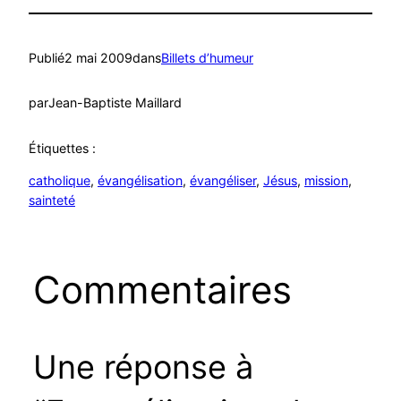
Publié
2 mai 2009
dans
Billets d’humeur
par
Jean-Baptiste Maillard
Étiquettes :
catholique
, 
évangélisation
, 
évangéliser
, 
Jésus
, 
mission
, 
sainteté
Commentaires
Une réponse à