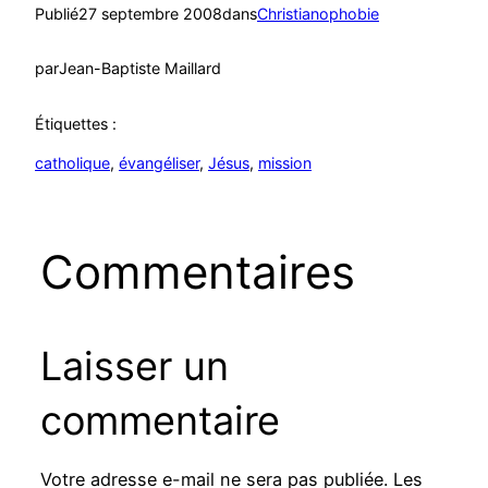
Publié
27 septembre 2008
dans
Christianophobie
par
Jean-Baptiste Maillard
Étiquettes :
catholique
, 
évangéliser
, 
Jésus
, 
mission
Commentaires
Laisser un
commentaire
Votre adresse e-mail ne sera pas publiée.
Les