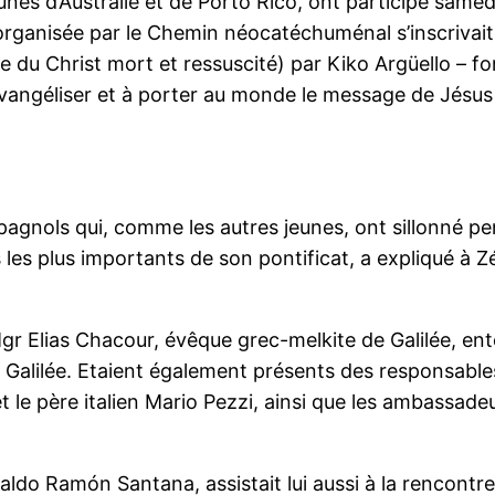
unes d’Australie et de Porto Rico, ont participé samed
rganisée par le Chemin néocatéchuménal s’inscrivait da
e du Christ mort et ressuscité) par Kiko Argüello –
à évangéliser et à porter au monde le message de Jésus
espagnols qui, comme les autres jeunes, ont sillonné p
s plus importants de son pontificat, a expliqué à Z
r Elias Chacour, évêque grec-melkite de Galilée, ento
 Galilée. Etaient également présents des responsables 
e père italien Mario Pezzi, ainsi que les ambassadeurs
ldo Ramón Santana, assistait lui aussi à la rencont