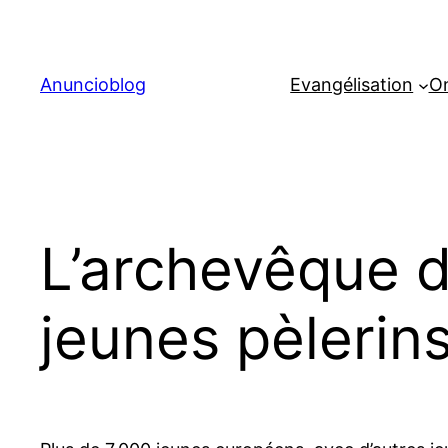
Aller
au
contenu
Anuncioblog
Evangélisation
On
L’archevêque de
jeunes pèlerin