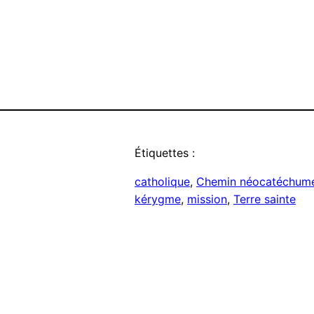
Étiquettes :
catholique
, 
Chemin néocatéchum
kérygme
, 
mission
, 
Terre sainte