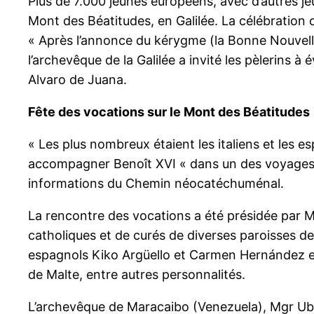
Plus de 7.000 jeunes européens, avec d’autres je
Mont des Béatitudes, en Galilée. La célébration o
« Après l’annonce du kérygme (la Bonne Nouvell
l’archevêque de la Galilée a invité les pèlerins 
Alvaro de Juana.
Fête des vocations sur le Mont des Béatitudes
« Les plus nombreux étaient les italiens et les 
accompagner Benoît XVI « dans un des voyages le
informations du Chemin néocatéchuménal.
La rencontre des vocations a été présidée par Mg
catholiques et de curés de diverses paroisses de
espagnols Kiko Argüello et Carmen Hernández et l
de Malte, entre autres personnalités.
L’archevêque de Maracaibo (Venezuela), Mgr Uba