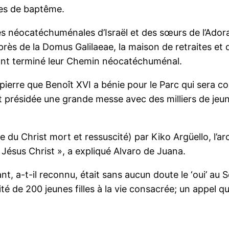
ses de baptême.
néocatéchuménales d’Israël et des sœurs de l’Adorat
près de la Domus Galilaeae, la maison de retraites et 
ant terminé leur Chemin néocatéchuménal.
 pierre que Benoît XVI a bénie pour le Parc qui sera c
t présidée une grande messe avec des milliers de jeun
u Christ mort et ressuscité) par Kiko Argüello, l’arch
Jésus Christ », a expliqué Alvaro de Juana.
t, a-t-il reconnu, était sans aucun doute le ‘oui’ au
lité de 200 jeunes filles à la vie consacrée; un appel 