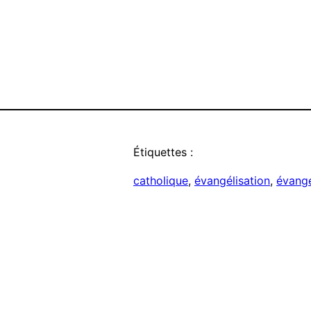
Étiquettes :
catholique
, 
évangélisation
, 
évangé