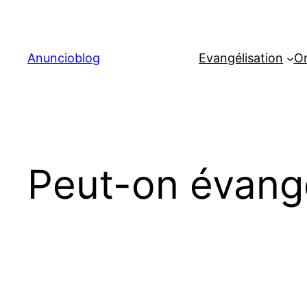
Aller
au
contenu
Anuncioblog
Evangélisation
On
Peut-on évang