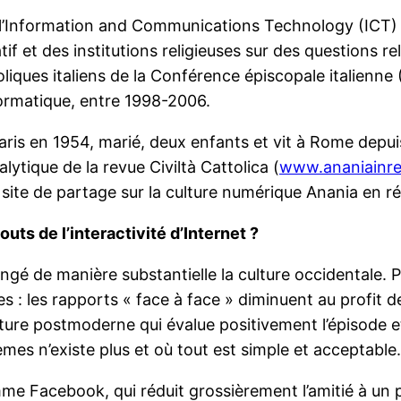
 l’Information and Communications Technology (ICT) 
tif et des institutions religieuses sur des questions 
liques italiens de la Conférence épiscopale italienne 
formatique, entre 1998-2006.
aris en 1954, marié, deux enfants et vit à Rome depuis
lytique de la revue Civiltà Cattolica (
www.ananiainret
e site de partage sur la culture numérique Anania en r
uts de l’interactivité d’Internet ?
angé de manière substantielle la culture occidentale. 
s : les rapports « face à face » diminuent au profit d
lture postmoderne qui évalue positivement l’épisode et
es n’existe plus et où tout est simple et acceptable.
mme Facebook, qui réduit grossièrement l’amitié à un 