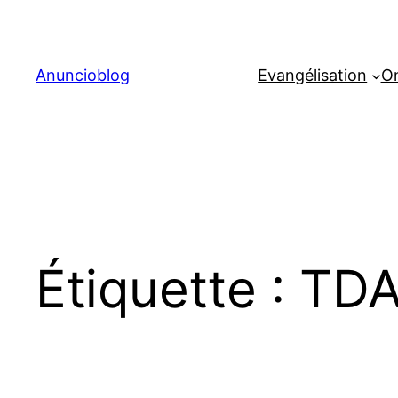
Aller
au
contenu
Anuncioblog
Evangélisation
On
Étiquette :
TDA