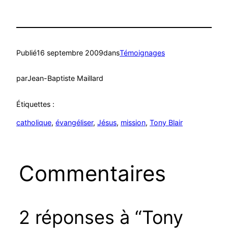
Publié
16 septembre 2009
dans
Témoignages
par
Jean-Baptiste Maillard
Étiquettes :
catholique
, 
évangéliser
, 
Jésus
, 
mission
, 
Tony Blair
Commentaires
2 réponses à “Tony