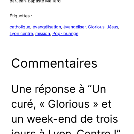
par
Jean-Baptiste Maillard
Étiquettes :
catholique
, 
évangélisation
, 
évangéliser
, 
Glorious
, 
Jésus
, 
Lyon centre
, 
mission
, 
Pop-louange
Commentaires
Une réponse à “Un
curé, « Glorious » et
un week-end de trois
jours à Lyon-Centre !”