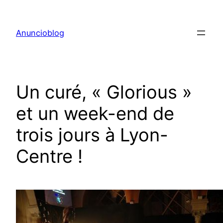
Aller
au
Anuncioblog
contenu
Un curé, « Glorious »
et un week-end de
trois jours à Lyon-
Centre !