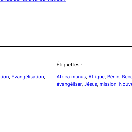
Étiquettes :
ation
, 
Evangélisation
, 
Africa munus
, 
Afrique
, 
Bénin
, 
Beno
évangéliser
, 
Jésus
, 
mission
, 
Nouve