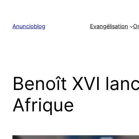
Aller
au
contenu
Anuncioblog
Evangélisation
On
Benoît XVI lanc
Afrique