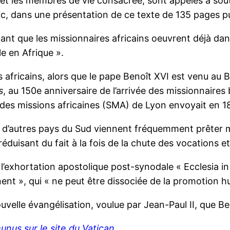
rgé et les membres de vie consacrée, sont appelés à so
vic, dans une présentation de ce texte de 135 pages p
utant que les missionnaires africains oeuvrent déjà dan
e en Afrique ».
africains, alors que le pape Benoît XVI est venu au B
s
, au 150e anniversaire de l’arrivée des missionnaires 
é des missions africaines (SMA) de Lyon envoyait en 1
u d’autres pays du Sud viennent fréquemment prêter m
uisant du fait à la fois de la chute des vocations et 
l’exhortation apostolique post-synodale « Ecclesia in 
inent », qui « ne peut être dissociée de la promotion 
uvelle évangélisation, voulue par Jean-Paul II, que B
unus sur le site du Vatican