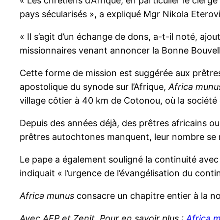
« Les chrétiens d’Afrique, en particulier le cle
pays sécularisés », a expliqué Mgr Nikola Etero
« Il s’agit d’un échange de dons, a-t-il noté, ajo
missionnaires venant annoncer la Bonne Bouvell
Cette forme de mission est suggérée aux prêtres 
apostolique du synode sur l’Afrique,
Africa munu
village côtier à 40 km de Cotonou, où la sociét
Depuis des années déjà, des prêtres africains o
prêtres autochtones manquent, leur nombre se réd
Le pape a également souligné la continuité avec 
indiquait « l’urgence de l’évangélisation du cont
Africa munus
consacre un chapitre entier à la no
Avec AFP et Zenit. Pour en savoir plus :
Africa m