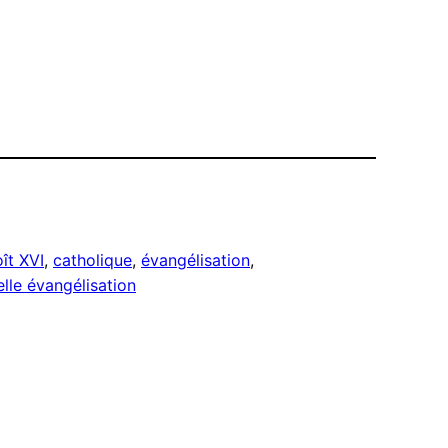
ît XVI
, 
catholique
, 
évangélisation
, 
lle évangélisation