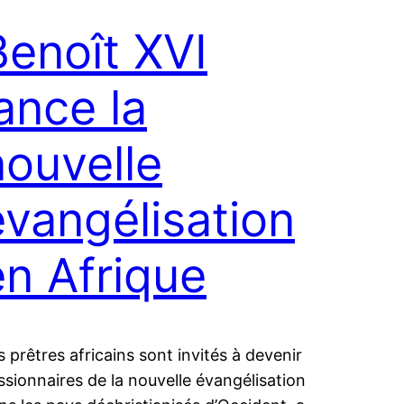
Benoît XVI
lance la
nouvelle
évangélisation
en Afrique
s prêtres africains sont invités à devenir
ssionnaires de la nouvelle évangélisation