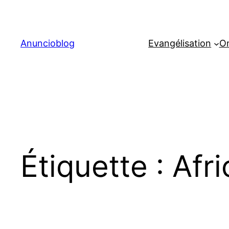
Aller
au
contenu
Anuncioblog
Evangélisation
On
Étiquette :
Afr