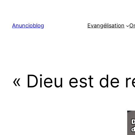
Aller
au
contenu
Anuncioblog
Evangélisation
On
« Dieu est de 