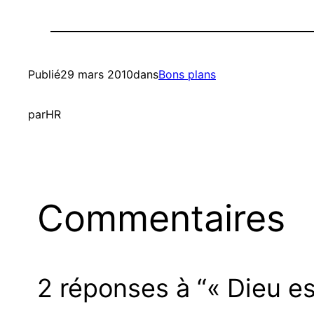
Publié
29 mars 2010
dans
Bons plans
par
HR
Commentaires
2 réponses à “« Dieu es