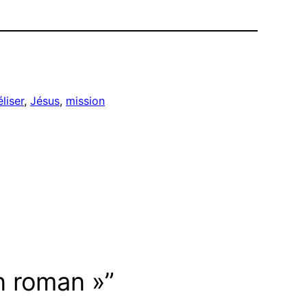
liser
, 
Jésus
, 
mission
n roman »”