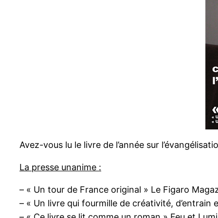
Avez-vous lu le livre de l’année sur l’évangélisati
La presse unanime :
– « Un tour de France original » Le Figaro Maga
– « Un livre qui fourmille de créativité, d’entrain 
– « Ce livre se lit comme un roman » Feu et Lum