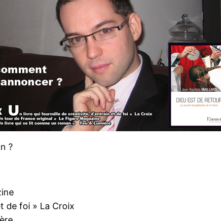
on ?
zine
et de foi » La Croix
ière