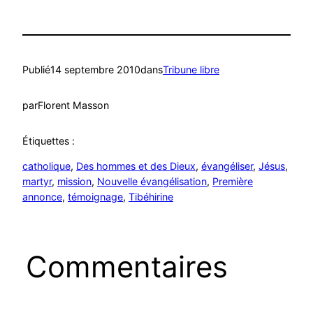
Publié
14 septembre 2010
dans
Tribune libre
par
Florent Masson
Étiquettes :
catholique
, 
Des hommes et des Dieux
, 
évangéliser
, 
Jésus
, 
martyr
, 
mission
, 
Nouvelle évangélisation
, 
Première
annonce
, 
témoignage
, 
Tibéhirine
Commentaires