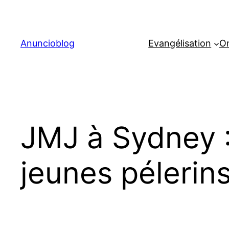
Aller
au
contenu
Anuncioblog
Evangélisation
On
JMJ à Sydney 
jeunes pélerin