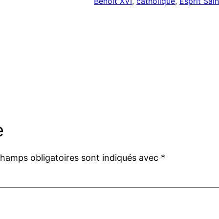
Benoît XVI
, 
catholique
, 
Esprit Sain
e
champs obligatoires sont indiqués avec
*