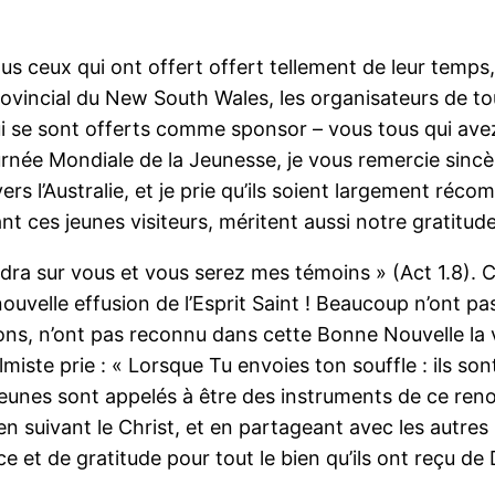
s ceux qui ont offert offert tellement de leur temps, 
vincial du New South Wales, les organisateurs de to
 se sont offerts comme sponsor – vous tous qui ave
ournée Mondiale de la Jeunesse, je vous remercie sin
s l’Australie, et je prie qu’ils soient largement récom
ant ces jeunes visiteurs, méritent aussi notre gratitud
endra sur vous et vous serez mes témoins » (Act 1.8). 
velle effusion de l’Esprit Saint ! Beaucoup n’ont p
ons, n’ont pas reconnu dans cette Bonne Nouvelle la vér
iste prie : « Lorsque Tu envoies ton souffle : ils sont 
s jeunes sont appelés à être des instruments de ce r
en suivant le Christ, et en partageant avec les autres
 et de gratitude pour tout le bien qu’ils ont reçu de 