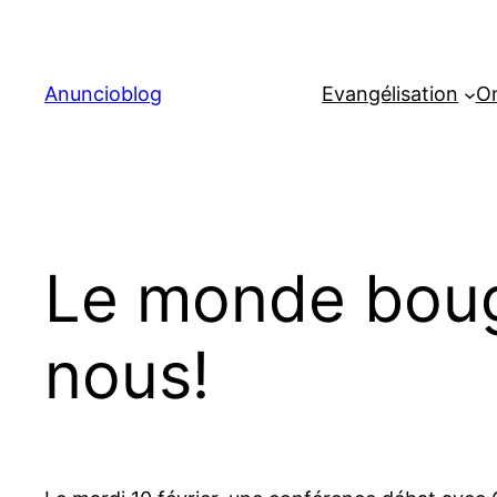
Aller
au
contenu
Anuncioblog
Evangélisation
On
Le monde bouge
nous!