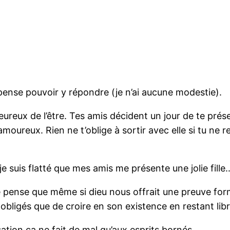
pense pouvoir y répondre (je n’ai aucune modestie).
eureux de l’être. Tes amis décident un jour de te prése
oureux. Rien ne t’oblige à sortir avec elle si tu ne r
je suis flatté que mes amis me présente une jolie fille
 je pense que même si dieu nous offrait une preuve fo
bligés que de croire en son existence en restant libr
ation ça ne fait de mal qu’aux esprits bornés