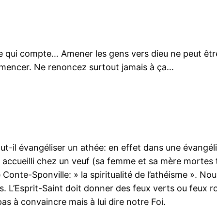
là ce qui compte… Amener les gens vers dieu ne peut ê
mmencer. Ne renoncez surtout jamais à ça…
ut-il évangéliser un athée: en effet dans une évangél
é accueilli chez un veuf (sa femme et sa mère mortes 
é Conte-Sponville: » la spiritualité de l’athéisme ». N
s. L’Esprit-Saint doit donner des feux verts ou feux 
s à convaincre mais à lui dire notre Foi.