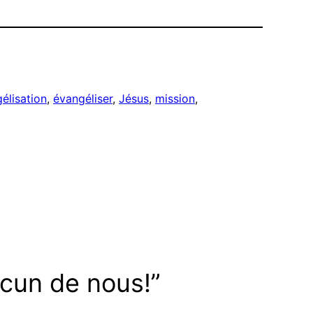
élisation
, 
évangéliser
, 
Jésus
, 
mission
, 
acun de nous!”