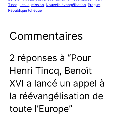
Tincq
, 
Jésus
, 
mission
, 
Nouvelle évangélisation
, 
Prague
, 
République tchèque
Commentaires
2 réponses à “Pour
Henri Tincq, Benoît
XVI a lancé un appel à
la réévangélisation de
toute l’Europe”