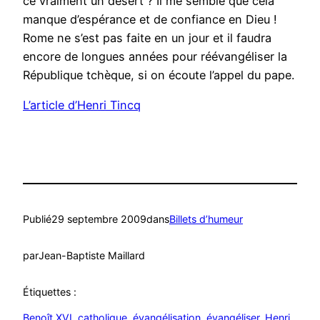
ce vraiment un désert ? Il me semble que cela
manque d’espérance et de confiance en Dieu !
Rome ne s’est pas faite en un jour et il faudra
encore de longues années pour réévangéliser la
République tchèque, si on écoute l’appel du pape.
L’article d’Henri Tincq
Publié
29 septembre 2009
dans
Billets d’humeur
par
Jean-Baptiste Maillard
Étiquettes :
Benoît XVI
, 
catholique
, 
évangélisation
, 
évangéliser
, 
Henri