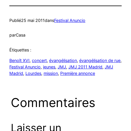
Publié
25 mai 2011
dans
Festival Anuncio
par
Casa
Étiquettes :
Benoît XVI
, 
concert
, 
évangélisation
, 
évangélisation de rue
, 
Festival Anuncio
, 
jeunes
, 
JMJ
, 
JMJ 2011 Madrid
, 
JMJ
Madrid
, 
Lourdes
, 
mission
, 
Première annonce
Commentaires
Laisser un