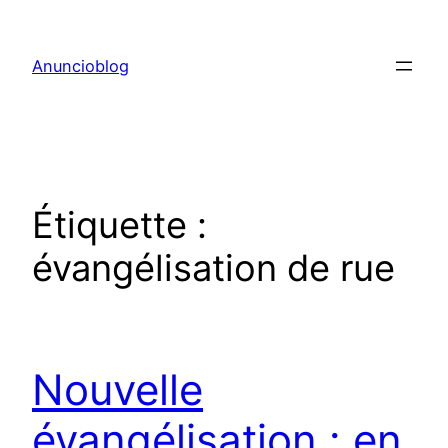
Aller
au
Anuncioblog
contenu
Étiquette :
évangélisation de rue
Nouvelle
évangélisation : en