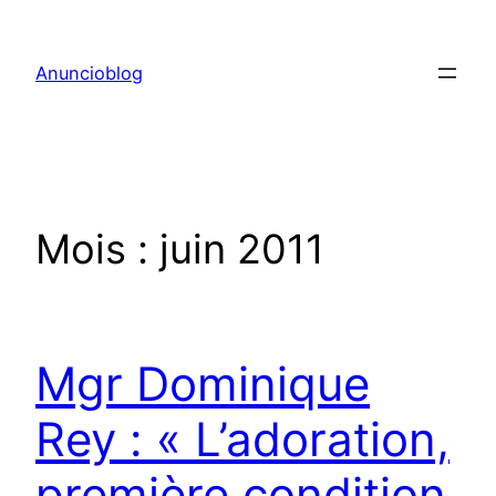
Aller
au
Anuncioblog
contenu
Mois :
juin 2011
Mgr Dominique
Rey : « L’adoration,
première condition