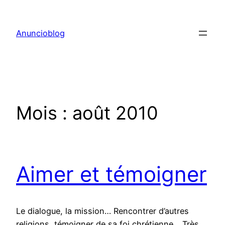
Aller
au
Anuncioblog
contenu
Mois :
août 2010
Aimer et témoigner
Le dialogue, la mission… Rencontrer d’autres
religions, témoigner de sa foi chrétienne… Très