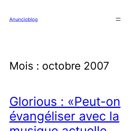
Aller
au
Anuncioblog
contenu
Mois :
octobre 2007
Glorious : «Peut-on
évangéliser avec la
musique actuelle