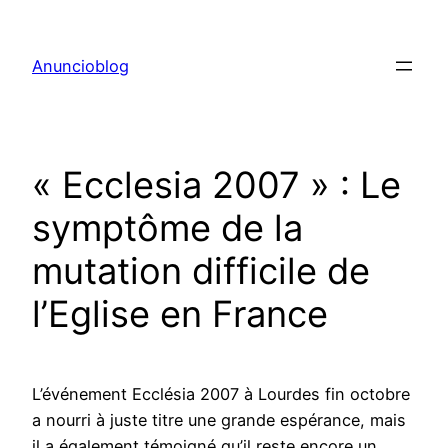
Aller
au
Anuncioblog
contenu
« Ecclesia 2007 » : Le
symptôme de la
mutation difficile de
l’Eglise en France
L’événement Ecclésia 2007 à Lourdes fin octobre
a nourri à juste titre une grande espérance, mais
il a également témoigné qu’il reste encore un