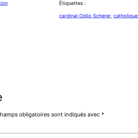
tion
Étiquettes :
cardinal Odilo Scherer
, 
catholique
e
champs obligatoires sont indiqués avec
*