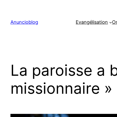
Aller
au
contenu
Anuncioblog
Evangélisation
On
La paroisse a 
missionnaire »