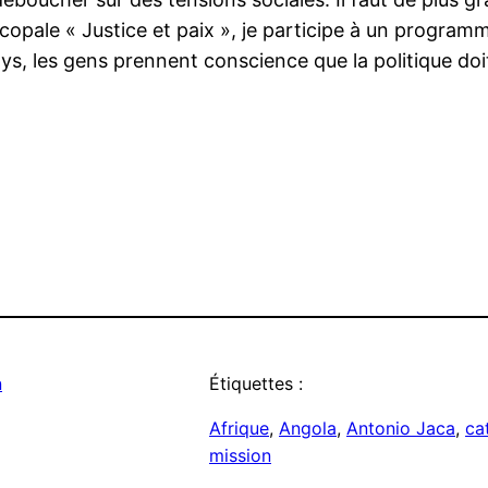
pale « Justice et paix », je participe à un programme
s, les gens prennent conscience que la politique doi
n
Étiquettes :
Afrique
, 
Angola
, 
Antonio Jaca
, 
ca
mission