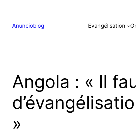
Aller
au
contenu
Anuncioblog
Evangélisation
On
Angola : « Il f
d’évangélisatio
»