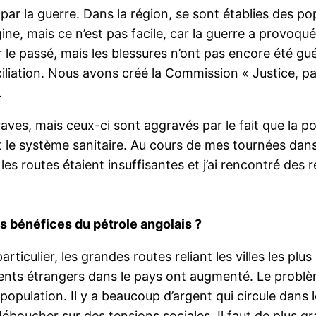
r la guerre. Dans la région, se sont établies des po
gine, mais ce n’est pas facile, car la guerre a provoq
r le passé, mais les blessures n’ont pas encore été g
iation. Nous avons créé la Commission « Justice, paix 
.
ves, mais ceux-ci sont aggravés par le fait que la po
et le système sanitaire. Au cours de mes tournées dans 
les routes étaient insuffisantes et j’ai rencontré des r
es bénéfices du pétrole angolais ?
rticulier, les grandes routes reliant les villes les pl
sements étrangers dans le pays ont augmenté. Le prob
 population. Il y a beaucoup d’argent qui circule dans l
éboucher sur des tensions sociales. Il faut de plus gr