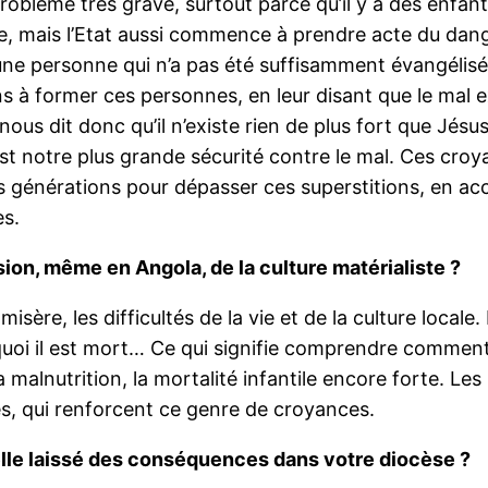
 problème très grave, surtout parce qu’il y a des enfa
ise, mais l’Etat aussi commence à prendre acte du da
st une personne qui n’a pas été suffisamment évangélisé
 à former ces personnes, en leur disant que le mal exi
nous dit donc qu’il n’existe rien de plus fort que Jésus
est notre plus grande sécurité contre le mal. Ces cro
 générations pour dépasser ces superstitions, en accro
es.
sion, même en Angola, de la culture matérialiste ?
isère, les difficultés de la vie et de la culture locale
quoi il est mort… Ce qui signifie comprendre comment il 
a malnutrition, la mortalité infantile encore forte. Le
tes, qui renforcent ce genre de croyances.
-elle laissé des conséquences dans votre diocèse ?