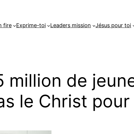
 fire
Exprime-toi
Leaders mission
Jésus pour toi
5 million de jeun
as le Christ pou