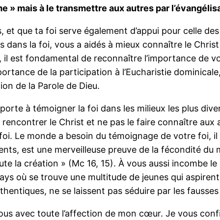
 » mais à le transmettre aux autres par l’évangélisat
ères, et que ta foi serve également d’appui pour celle d
s dans la foi, vous a aidés à mieux connaître le Chris
, il est fondamental de reconnaître l’importance de vot
rtance de la participation à l’Eucharistie dominicale
tion de la Parole de Dieu.
 porte à témoigner la foi dans les milieux les plus dive
 rencontrer le Christ et ne pas le faire connaître au
foi. Le monde a besoin du témoignage de votre foi, i
ents, est une merveilleuse preuve de la fécondité du m
e la création » (Mc 16, 15). À vous aussi incombe le d
pays où se trouve une multitude de jeunes qui aspiren
uthentiques, ne se laissent pas séduire par les fausse
ous avec toute l’affection de mon cœur. Je vous confie