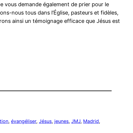
 Je vous demande également de prier pour le
ons-nous tous dans l’Église, pasteurs et fidèles,
rons ainsi un témoignage efficace que Jésus est
tion
, 
évangéliser
, 
Jésus
, 
jeunes
, 
JMJ
, 
Madrid
, 