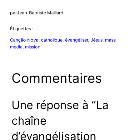
par
Jean-Baptiste Maillard
Étiquettes :
Canção Nova
, 
catholique
, 
évangéliser
, 
Jésus
, 
mass
media
, 
mission
Commentaires
Une réponse à “La
chaîne
d’évangélisation