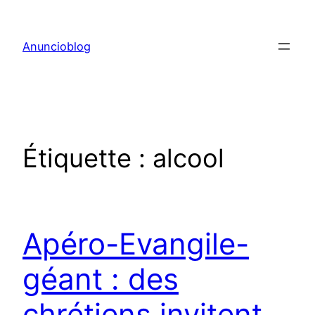
Aller
au
Anuncioblog
contenu
Étiquette :
alcool
Apéro-Evangile-
géant : des
chrétiens invitent