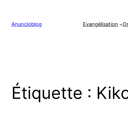
Aller
au
contenu
Anuncioblog
Evangélisation
On
Étiquette :
Kik