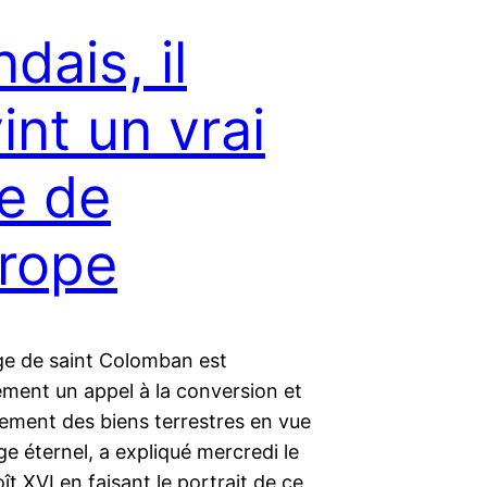
ndais, il
int un vrai
e de
urope
e de saint Colomban est
ement un appel à la conversion et
ement des biens terrestres en vue
age éternel, a expliqué mercredi le
t XVI en faisant le portrait de ce