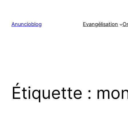
Aller
au
contenu
Anuncioblog
Evangélisation
On
Étiquette :
mon