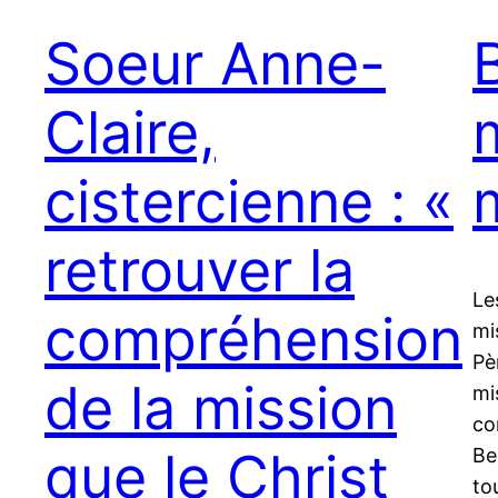
Soeur Anne-
Claire,
cistercienne : «
retrouver la
Le
compréhension
mi
Pè
de la mission
mi
co
que le Christ
Be
to