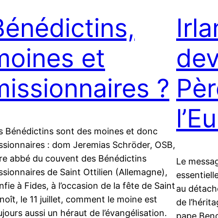
Bénédictins,
Irla
moines et
dev
missionnaires ?
Pèr
l’E
s Bénédictins sont des moines et donc
ssionnaires : dom Jeremias Schröder, OSB,
re abbé du couvent des Bénédictins
Le messag
ssionnaires de Saint Ottilien (Allemagne),
essentiell
nfie à Fides, à l’occasion de la fête de Saint
au détach
noît, le 11 juillet, comment le moine est
de l’hérit
ujours aussi un héraut de l’évangélisation.
pape Benoî