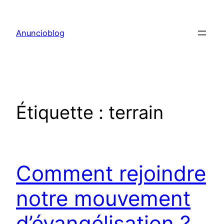
Aller
au
Anuncioblog
contenu
Étiquette :
terrain
Comment rejoindre
notre mouvement
d’évangélisation ?