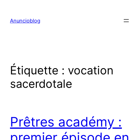
Aller
au
Anuncioblog
contenu
Étiquette :
vocation
sacerdotale
Prêtres académy :
premier épisode en