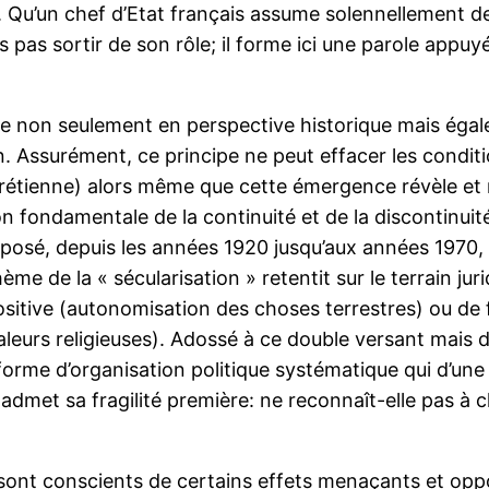
Qu’un chef d’Etat français assume solennellement de 
s pas sortir de son rôle; il forme ici une parole appuyé
re non seulement en perspective historique mais égal
on. Assurément, ce principe ne peut effacer les condit
chrétienne) alors même que cette émergence révèle et r
on fondamentale de la continuité et de la discontinuité
pposé, depuis les années 1920 jusqu’aux années 1970, 
me de la « sécularisation » retentit sur le terrain ju
ositive (autonomisation des choses terrestres) ou de 
aleurs religieuses). Adossé à ce double versant mais dé
forme d’organisation politique systématique qui d’une p
t admet sa fragilité première: ne reconnaît-elle pas à
sont conscients de certains effets menaçants et oppos