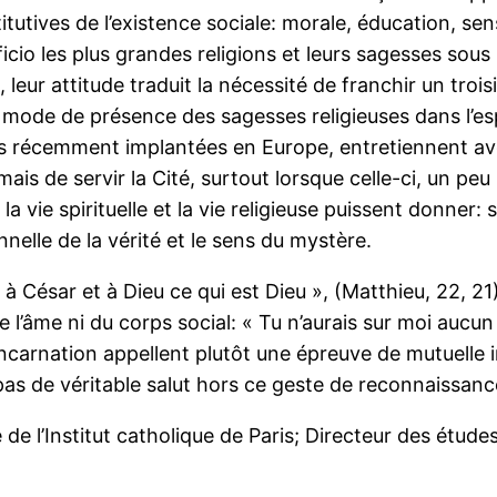
tutives de l’existence sociale: morale, éducation, sens
officio les plus grandes religions et leurs sagesses so
n, leur attitude traduit la nécessité de franchir un tro
u mode de présence des sagesses religieuses dans l’e
ses récemment implantées en Europe, entretiennent av
mais de servir la Cité, surtout lorsque celle-ci, un peu
e la vie spirituelle et la vie religieuse puissent donner
nnelle de la vérité et le sens du mystère.
 à César et à Dieu ce qui est Dieu », (Matthieu, 22, 21
de l’âme ni du corps social: « Tu n’aurais sur moi aucun
incarnation appellent plutôt une épreuve de mutuelle in
 pas de véritable salut hors ce geste de reconnaissanc
de l’Institut catholique de Paris; Directeur des étud