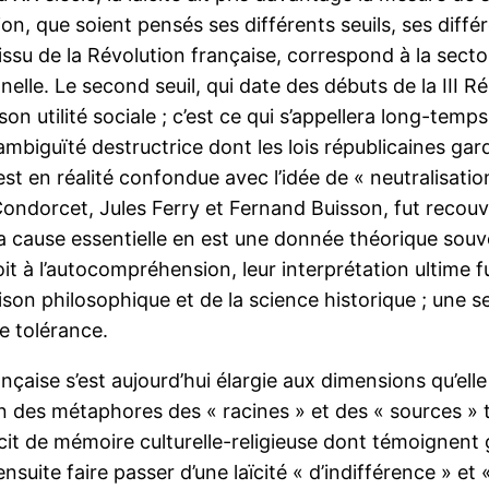
n, que soient pensés ses différents seuils, ses différ
 issu de la Révolution française, correspond à la sect
elle. Le second seuil, qui date des débuts de la III R
n utilité sociale ; c’est ce qui s’appellera long-temps l
ambiguïté destructrice dont les lois républicaines ga
 s’est en réalité confondue avec l’idée de « neutralisatio
ndorcet, Jules Ferry et Fernand Buisson, fut recouver
ause essentielle en est une donnée théorique souvent m
roit à l’autocompréhension, leur interprétation ultime 
aison philosophique et de la science historique ; une s
de tolérance.
rançaise s’est aujourd’hui élargie aux dimensions qu’elle
on des métaphores des « racines » et des « sources » tr
ficit de mémoire culturelle-religieuse dont témoignent
uite faire passer d’une laïcité « d’indifférence » et 