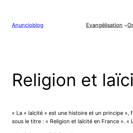
Aller
au
contenu
Anuncioblog
Evangélisation
On
Religion et laï
« La « laïcité » est une histoire et un principe 
sous le titre : « Religion et laïcité en France ». « 