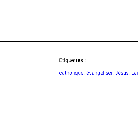
Étiquettes :
catholique
, 
évangéliser
, 
Jésus
, 
Laï