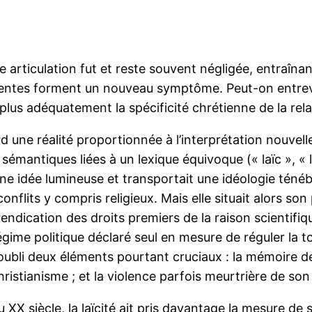
tte articulation fut et reste souvent négligée, entraî
entes forment un nouveau symptôme. Peut-on entrevoi
ir plus adéquatement la spécificité chrétienne de la rel
 une réalité proportionnée à l’interprétation nouvelle 
 sémantiques liées à un lexique équivoque (« laïc », « la
une idée lumineuse et transportait une idéologie ténéb
onflits y compris religieux. Mais elle situait alors so
endication des droits premiers de la raison scientifi
gime politique déclaré seul en mesure de réguler la to
 l’oubli deux éléments pourtant cruciaux : la mémoir
istianisme ; et la violence parfois meurtrière de son 
u XX siècle, la laïcité ait pris davantage la mesure de