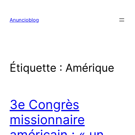
Aller
au
Anuncioblog
contenu
Étiquette :
Amérique
3e Congrès
missionnaire
américain : « un